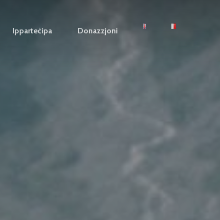
Ipparteċipa
Donazzjoni