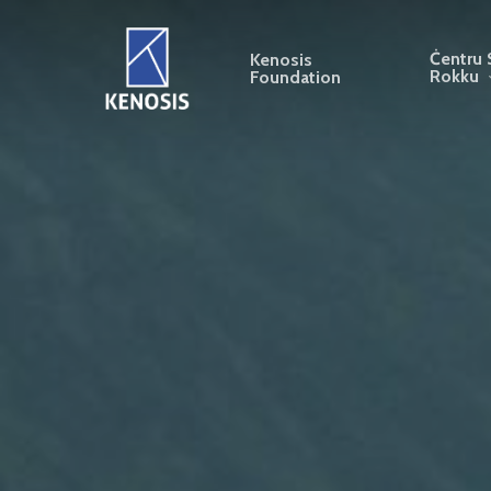
Skip
to
Ċentru 
Kenosis
Rokku
Foundation
main
content