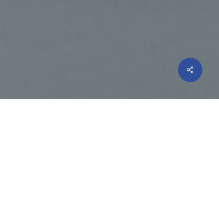
Share
tas-sema u mhux biss fuq dawk
rnexxilniex nagħmluh.
, Ġesu jibqa’ qrib tagħna. Permezz
enna anke waqt li nkunu għadna