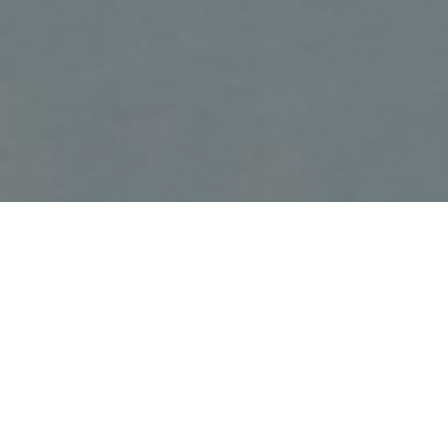
San Pawl jgħidha bla tlaqliq: je
tad-dinja. Jekk inkunu onesti ma
Fl-Omelija fuq it-Tlugħ fis-Sema t
tal-fidi, it-tama u l-imħabba a
nippruvaw insibu tarf tal-inkwiet t