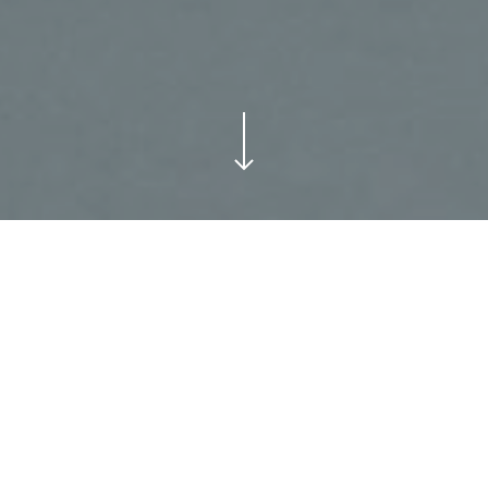
kk aħna ta’ Kristu għandna nkunu moħħna fil-ħwejjeġ 
għna nfusna, però, ikollna nammettu li spiss dan ma ji
al-Mulej, Santu Wistin ifakkarna li, avolja tela’ s-sema
ħna magħqudin miegħu u għandna sehem fil-ħajja tal-ġ
a’ din id-dinja.