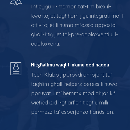
Inħeġġu lil-membri tat-tim biex il-
kwalitajiet tagħhom jigu integrati ma’ l-
attivitajiet li huma mfassla apposta
għall-ħtiġijiet tal-pre-adoloxxenti u l-
adoloxxenti.
Nitgħallmu waqt li nkunu qed naqdu
Teen Klabb jipprovdi ambjent ta’
tagħlim għall-helpers peress li huwa
ppruvat li m’ hemmx mod aħjar kif
wieħed iżid l-għarfien tiegħu milli
permezz ta’ esperjenza hands-on.