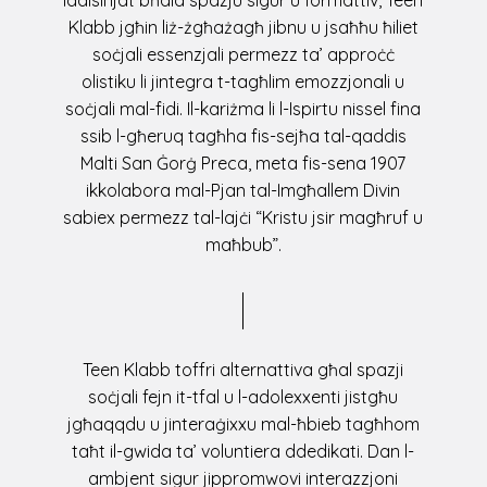
Klabb jgħin liż-żgħażagħ jibnu u jsaħħu ħiliet
soċjali essenzjali permezz ta’ approċċ
olistiku li jintegra t-tagħlim emozzjonali u
soċjali mal-fidi. Il-kariżma li l-Ispirtu nissel fina
ssib l-għeruq tagħha fis-sejħa tal-qaddis
Malti San Ġorġ Preca, meta fis-sena 1907
ikkolabora mal-Pjan tal-Imgħallem Divin
sabiex permezz tal-lajċi “Kristu jsir magħruf u
maħbub”.
Teen Klabb toffri alternattiva għal spazji
soċjali fejn it-tfal u l-adolexxenti jistgħu
jgħaqqdu u jinteraġixxu mal-ħbieb tagħhom
taħt il-gwida ta’ voluntiera ddedikati. Dan l-
ambjent sigur jippromwovi interazzjoni