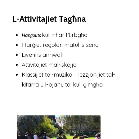
L-Attivitajiet Tagħna
kull nhar t’Erbgħa
Hangouts
Ħarġiet regolari matul is-sena
Live-ins annwali
Attivitajiet mal-iskejjel
Klassijiet tal-mużika – lezzjonijiet tal-
kitarra u l-pjanu ta’ kull ġimgħa.