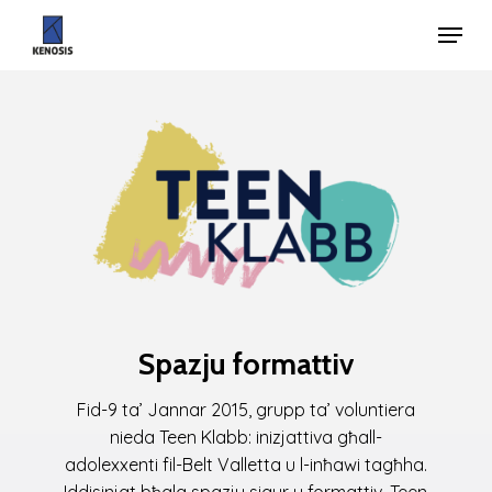
Skip
Menu
to
Close
main
Menu
content
Spazju
formattiv
Fid-9 ta’ Jannar 2015, grupp ta’ voluntiera
nieda Teen Klabb: inizjattiva għall-
adolexxenti fil-Belt Valletta u l-inħawi tagħha.
Iddisinjat bħala spazju sigur u formattiv, Teen