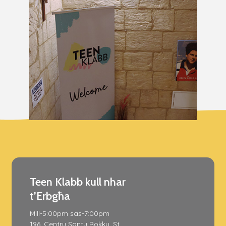
Teen Klabb kull nhar
t’Erbgħa
Mill-5:00pm sas-7:00pm
196, Centru Santu Rokku, St