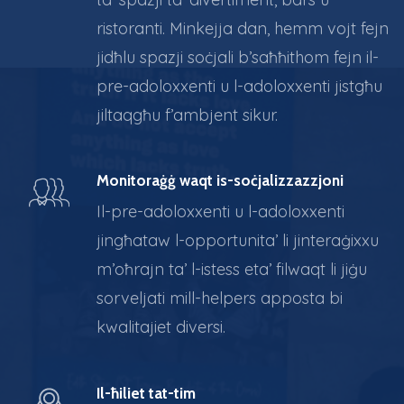
ristoranti. Minkejja dan, hemm vojt fejn
jidħlu spazji soċjali b’saħħithom fejn il-
pre-adoloxxenti u l-adoloxxenti jistgħu
jiltaqgħu f’ambjent sikur.
Monitoraġġ waqt is-soċjalizzazzjoni
Il-pre-adoloxxenti u l-adoloxxenti
jingħataw l-opportunita’ li jinteraġixxu
m’oħrajn ta’ l-istess eta’ filwaqt li jiġu
sorveljati mill-helpers apposta bi
kwalitajiet diversi.
Il-ħiliet tat-tim