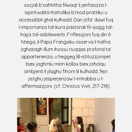
soċjali b’saħħitha filwaqt li jenfasizza l-
ispiritwalità Kattolika b’mod prattiku u
aċċessibbli għal kulħadd. Dan jitfa’ dawl fuq
l-importanza tal-kura pastorali fil-vjaġġ tal-
ħajja tal-adolexxenti. F’riflessjoni fuq din il-
ħtieġa, il-Papa Franġisku osserva li ħafna
żgħażagħ illum iħossu nuqqas profond ta’
appartenenza, u ħeġġeġ lill-istituzzjonijiet
biex jagħmlu minn kollox biex joħolqu
ambjenti li jilqgħu fihom lil kulħadd, fejn
jistgħu jesperjenzaw l-imħabba u l-
affermazzjoni. (cf. Christus Vivit, 217-218).