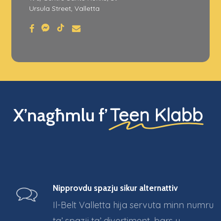
Ursula Street, Valletta
messenger
tiktok
facebook
email
Teen Klabb
X’nagħmlu f’
Nipprovdu spazju sikur alternattiv
Il-Belt Valletta hija servuta minn numru
ta’ spazji ta’ divertiment, bars u