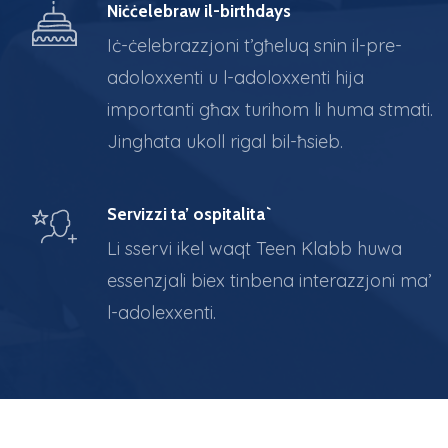
Niċċelebraw il-birthdays
Iċ-ċelebrazzjoni t’għeluq snin il-pre-
adoloxxenti u l-adoloxxenti hija
importanti għax turihom li huma stmati.
Jinghata ukoll rigal bil-ħsieb.
Servizzi ta’ ospitalita`
Li sservi ikel waqt Teen Klabb huwa
essenzjali biex tinbena interazzjoni ma’
l-adolexxenti.