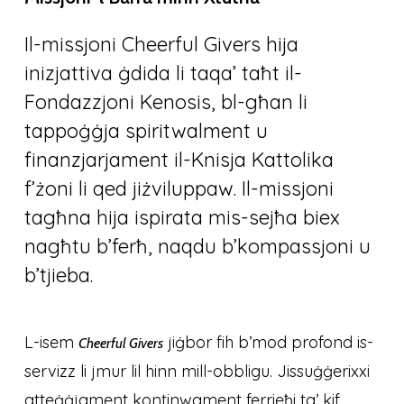
Il-missjoni Cheerful Givers hija
inizjattiva ġdida li taqa’ taħt il-
Fondazzjoni Kenosis, bl-għan li
tappoġġja spiritwalment u
finanzjarjament il-Knisja Kattolika
f’żoni li qed jiżviluppaw. Il-missjoni
tagħna hija ispirata mis-sejħa biex
nagħtu b’ferħ, naqdu b’kompassjoni u
b’tjieba.
L-isem
jiġbor fih b’mod profond is-
Cheerful Givers
servizz li jmur lil hinn mill-obbligu. Jissuġġerixxi
atteġġjament kontinwament ferrieħi ta’ kif