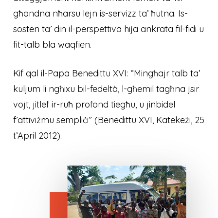
għandna nħarsu lejn is-servizz ta’ ħutna. Is-
sosten ta’ din il-perspettiva hija ankrata fil-fidi u
fit-talb bla waqfien.
Kif qal il-Papa Benedittu XVI: “Mingħajr talb ta’
kuljum li ngħixu bil-fedeltà, l-għemil tagħna jsir
vojt, jitlef ir-ruħ profond tiegħu, u jinbidel
f’attiviżmu sempliċi” (Benedittu XVI, Katekeżi, 25
t’April 2012).