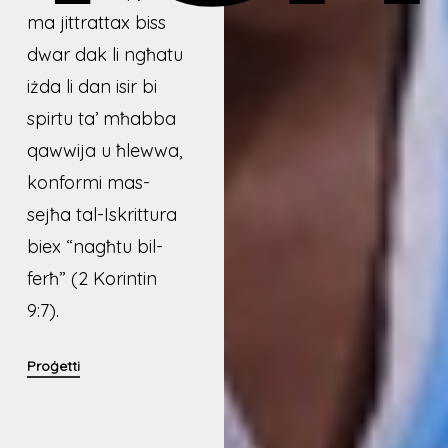
ma jittrattax biss
dwar dak li ngħatu
iżda li dan isir bi
spirtu ta’ mħabba
qawwija u ħlewwa,
konformi mas-
sejħa tal-Iskrittura
biex “nagħtu bil-
ferħ” (2 Korintin
9:7).
Proġetti