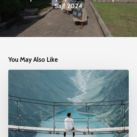
Sajf 2024
You May Also Like
Ankrati
fil-
Fiduċja