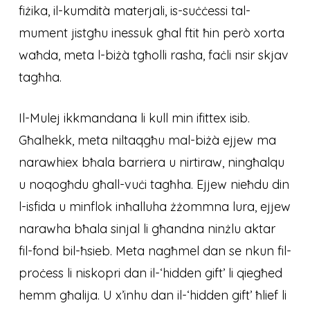
fiżika, il-kumdità materjali, is-suċċessi tal-
mument jistgħu inessuk għal ftit ħin però xorta
waħda, meta l-biżà tgħolli rasha, faċli nsir skjav
tagħha.
Il-Mulej ikkmandana li kull min ifittex isib.
Għalhekk, meta niltaqgħu mal-biżà ejjew ma
narawhiex bħala barriera u nirtiraw, ningħalqu
u noqogħdu għall-vuċi tagħha. Ejjew nieħdu din
l-isfida u minflok inħalluha żżommna lura, ejjew
narawha bħala sinjal li għandna ninżlu aktar
fil-fond bil-ħsieb. Meta nagħmel dan se nkun fil-
proċess li niskopri dan il-‘hidden gift’ li qiegħed
hemm għalija. U x’inhu dan il-‘hidden gift’ ħlief li