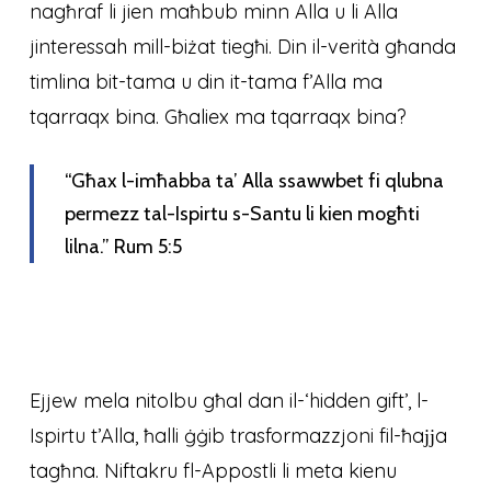
nagħraf li jien maħbub minn Alla u li Alla
jinteressah mill-biżat tiegħi. Din il-verità għanda
timlina bit-tama u din it-tama f’Alla ma
tqarraqx bina. Għaliex ma tqarraqx bina?
“Għax l-imħabba ta’ Alla ssawwbet fi qlubna
permezz tal-Ispirtu s-Santu li kien mogħti
lilna.” Rum 5:5
Ejjew mela nitolbu għal dan il-‘hidden gift’, l-
Ispirtu t’Alla, ħalli ġġib trasformazzjoni fil-ħaјјa
tagħna. Niftakru fl-Appostli li meta kienu