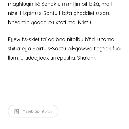
magħluqin fiċ-ċenaklu mimlijin bil-biżà, malli
niżel l-Ispirtu s-Santu l-biżà għaddiet u saru
bnedmin ġodda rxuxtati ma’ Kristu.
Ejjew fis-skiet ta’ qalbna nitolbu b’fidi u tama
sħiħa: ejja Spirtu s-Santu bil-qawwa tiegħek fuqi
llum. U tiddejjaqx tirrepetiha. Shalom.
Ħsieb Spiritwali