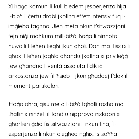
Xi ħaġa komuni li kull biedem jesperjenza hija
l-biżà li ċertu drabi jkollha effett intensiv fuq l-
imġieba tagħna. Jien meta nkun f’sitwazzjoni
fejn niġi maħkum mill-biżà, ħaġa li ninnota
huwa li l-leħen tiegħi jkun għoli. Dan ma jfissirx li
għax il-leħen jogħla għandu jkollna xi privileġġ
jew għandna l-verità assoluta f’dik iċ-
ċirkostanza jew fil-ħsieb li jkun għaddej f’dak il-
mument partikolari.
Ħaġa oħra, qisu meta l-biżà tgħolli rasha ma
tħallinix ninżel fil-fond u nipprova niskopri xi
għarfien ġdid fis-sitwazzjoni li nkun fiha, fl-
esperjenza li nkun qiegħed ngħix. Is-saħħa