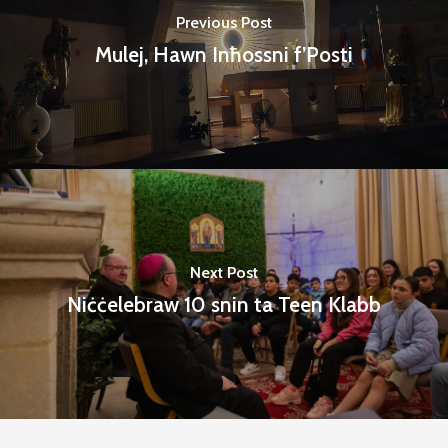
Previous Post
Mulej, Hawn Inħossni f’Posti
Next Post
Niċċelebraw 10 snin ta Teen Klabb