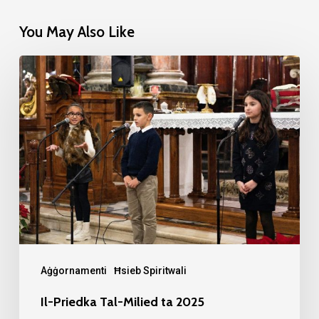
You May Also Like
Il-
Priedka
Tal-
Milied
ta
2025
Aġġornamenti
Ħsieb Spiritwali
Il-Priedka Tal-Milied ta 2025