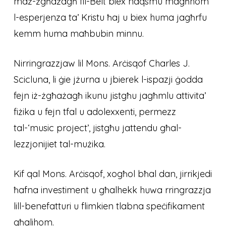
maż-żgħażagħ fil-Belt biex naqsmu magħhom
l-esperjenza ta’ Kristu ħaj u biex huma jagħrfu
kemm huma maħbubin minnu.
Nirringrazzjaw lil Mons. Arċisqof Charles J.
Scicluna, li ġie jżurna u jbierek l-ispazji ġodda
fejn iż-żgħażagħ ikunu jistgħu jagħmlu attivita’
fiżika u fejn tfal u adolexxenti, permezz
tal-‘music project’, jistgħu jattendu għal-
lezzjonijiet tal-mużika.
Kif qal Mons. Arċisqof, xogħol bħal dan, jirrikjedi
ħafna investiment u għalhekk huwa rringrazzja
lill-benefatturi u flimkien tlabna speċifikament
għalihom.