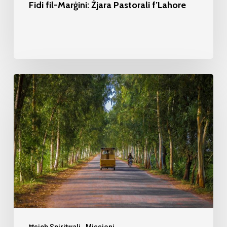
Fidi fil-Marġini: Żjara Pastorali f’Lahore
Providenza
u
Dipendenza
Ħsieb Spiritwali
Missjoni