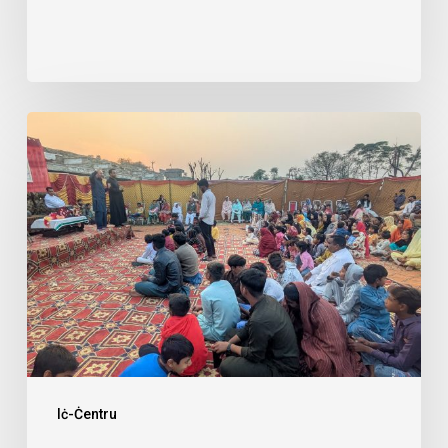
Fidi
fil-
Marġini:
Żjara
Pastorali
f’Lahore
Iċ-Ċentru