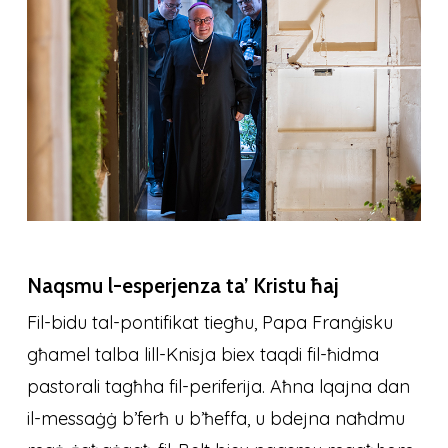
Naqsmu l-esperjenza ta’ Kristu ħaj
Fil-bidu tal-pontifikat tiegħu, Papa Franġisku
għamel talba lill-Knisja biex taqdi fil-ħidma
pastorali tagħha fil-periferija. Aħna lqajna dan
il-messaġġ b’ferħ u b’ħeffa, u bdejna naħdmu