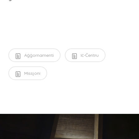
Aġġornamenti
Iċ-Ċentru
Missjoni